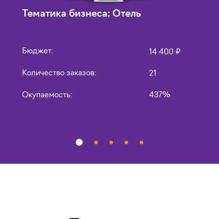
Тематика бизнеса:
Отель
Т
о
Бюджет:
14 400 ₽
П
Количество заказов:
21
п
П
Окупаемость:
437%
п
О